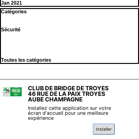
Jan 2021
Sauter le bloc Catégories
Catégories
Sécurité
Toutes les catégories
Retourner au contenu
CLUB DE BRIDGE DE TROYES
X
46 RUE DE LA PAIX TROYES
AUBE CHAMPAGNE
Installez cette application sur votre
Pour consulter nos mentions légales et nos dispositifs
écran d'accueil pour une meilleure
de gestion de vos données personnelles, conformément
expérience
à la loi Informatique et Liberté et au RGPD,
CLIQUEZ
Installer
ICI
.