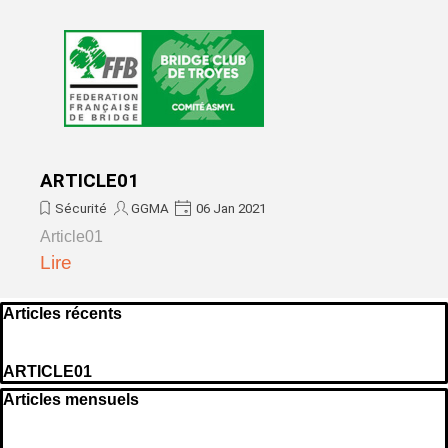
Aller au contenu
Sauter le menu
ARTICLE01
Sécurité
GGMA
06 Jan 2021
Article01
Lire
Sauter le bloc Articles récents
Articles récents
ARTICLE01
Sauter le bloc Articles mensuels
Articles mensuels